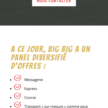
NOUS CONTACTER
A ce jour, BIG BIG a un
panel diversifié
d’offres :
Messagerie
Express
Course
Transport « sur-mesure » comme pour